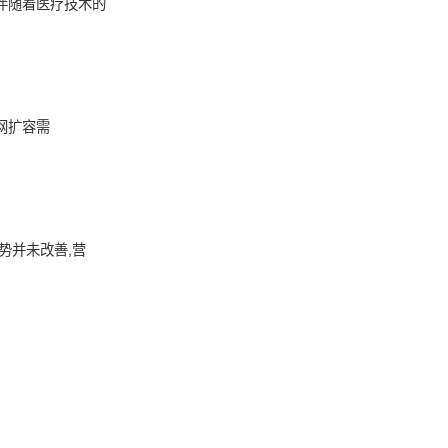
伴随着医疗技术的
网扩容需
势并未改善,营