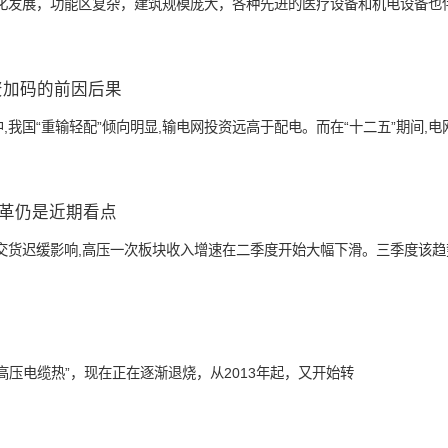
合化发展，功能区复杂，建筑规模庞大，各种先进的医疗设备和机电设备也
资加码的前因后果
我国“重输轻配”倾向明显,输电网投资远高于配电。而在“十二五”期间,电
革仍是近期看点
交货迟缓影响,高压一次板块收入增速在二季度开始大幅下滑。三季度该趋
高压电缆热”，现在正在逐渐退烧，从2013年起，又开始转