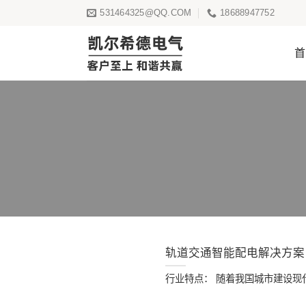
跳
531464325@QQ.COM
18688947752‬
转
到
首
内
容
轨道交通智能配电解决方案
行业特点： 随着我国城市建设